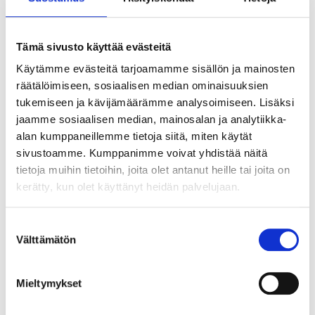
ABC´d
Tämä sivusto käyttää evästeitä
ABC'd?
Käytämme evästeitä tarjoamamme sisällön ja mainosten
Säännöt
räätälöimiseen, sosiaalisen median ominaisuuksien
tukemiseen ja kävijämäärämme analysoimiseen. Lisäksi
Lataa video täältä
jaamme sosiaalisen median, mainosalan ja analytiikka-
Teams
alan kumppaneillemme tietoja siitä, miten käytät
sivustoamme. Kumppanimme voivat yhdistää näitä
Supervisors
tietoja muihin tietoihin, joita olet antanut heille tai joita on
kerätty, kun olet käyttänyt heidän palvelujaan.
Suurlähettilään puhe
Suostumuksen
Välttämätön
valinta
Mieltymykset