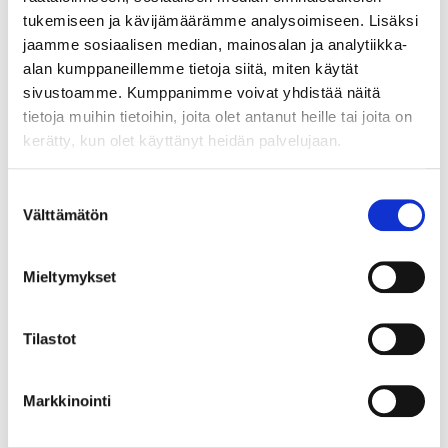
tukemiseen ja kävijämäärämme analysoimiseen. Lisäksi
Turvallisemman tilan ylläpitäminen on jokaisen toimintaan
jaamme sosiaalisen median, mainosalan ja analytiikka-
osallistuvan vastuulla. On hyväksyttävää puuttua
alan kumppaneillemme tietoja siitä, miten käytät
ongelmalliseen kielenkäyttöön tai toimintaan. Kaikki
sivustoamme. Kumppanimme voivat yhdistää näitä
mokaavat joskus. Älä kuitenkaan vähättele käytöstäsi vaan
tietoja muihin tietoihin, joita olet antanut heille tai joita on
pyydä anteeksi, jos olet loukannut toista, vaikka
kerätty, kun olet käyttänyt heidän palvelujaan.
tahattomastikin.
Suostumuksen
Välttämätön
valinta
Mieltymykset
Tilastot
Markkinointi