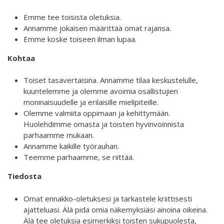
Emme tee toisista oletuksia.
ABC´d
Annamme jokaisen määrittää omat rajansa.
ABC'd?
Emme koske toiseen ilman lupaa.
Säännöt
Kohtaa
Lataa video täältä
Toiset tasavertaisina. Annamme tilaa keskustelulle,
kuuntelemme ja olemme avoimia osallistujien
Teams
moninaisuudelle ja erilaisille mielipiteille.
Olemme valmiita oppimaan ja kehittymään.
Supervisors
Huolehdimme omasta ja toisten hyvinvoinnista
Suurlähettilään puhe
parhaamme mukaan.
Annamme kaikille työrauhan.
Teemme parhaamme, se riittää.
Tiedosta
Omat ennakko-oletuksesi ja tarkastele kriittisesti
ajatteluasi. Älä pidä omia näkemyksiäsi ainoina oikeina.
Älä tee oletuksia esimerkiksi toisten sukupuolesta,