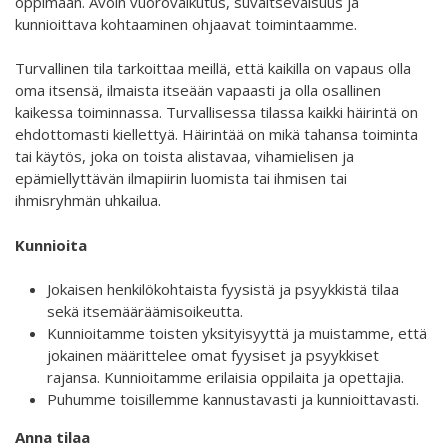
oppimaan. Avoin vuorovaikutus, suvaitsevaisuus ja
Interlaced 2020
kunnioittava kohtaaminen ohjaavat toimintaamme.
Ilmastonmuutos voima 2020
Turvallinen tila tarkoittaa meillä, että kaikilla on vapaus olla
oma itsensä, ilmaista itseään vapaasti ja olla osallinen
Kuulethan ääneni, näethän minut... 2020
kaikessa toiminnassa. Turvallisessa tilassa kaikki häirintä on
Taide kahdella kielellä 2018-2020
ehdottomasti kiellettyä. Häirintää on mikä tahansa toiminta
tai käytös, joka on toista alistavaa, vihamielisen ja
Downloading Future 2019
epämiellyttävän ilmapiirin luomista tai ihmisen tai
ihmisryhmän uhkailua.
Australian Youth Dance Festival 2019
Kunnioita
Sharing the same roots 2019
Danselfie 2017-2018
Jokaisen henkilökohtaista fyysistä ja psyykkistä tilaa
sekä itsemääräämisoikeutta.
Access to art 2016-2018
Kunnioitamme toisten yksityisyyttä ja muistamme, että
jokainen määrittelee omat fyysiset ja psyykkiset
Fenris 2014-2015
rajansa. Kunnioitamme erilaisia oppilaita ja opettajia.
Puhumme toisillemme kannustavasti ja kunnioittavasti.
North-South 2011-2015
Anna tilaa
We move as we dance