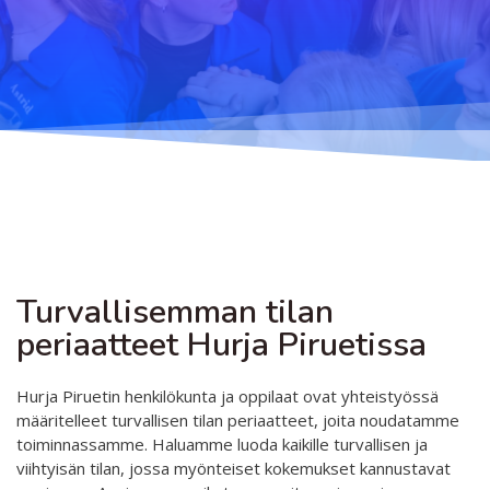
Opetus
Järjestyssäännöt
Yleistä
Aikataulu
Turvallisemman tilan periaatteet
Ilmoittautuminen
Salit
Saavutettava taideharrastus
Lajit
Koski
Palvelut
Tasot
Hurja Piruetin toimintavuosi
Hinnasto
Yhteystiedot
Yhdenvertaisuus- ja tasa-arvosuunnitelma
Opettajat
Projektit
Turvallisemman tilan
Tanssietiketti
periaatteet Hurja Piruetissa
Kaikki projektit
D4EA - Dance fore Eco-Anxiety
Hurja Piruetin henkilökunta ja oppilaat ovat yhteistyössä
määritelleet turvallisen tilan periaatteet, joita noudatamme
Suomen Nuori Kultuuri lähettiläs nimitys
toiminnassamme. Haluamme luoda kaikille turvallisen ja
DanceMe UP 2019-2022
viihtyisän tilan, jossa myönteiset kokemukset kannustavat