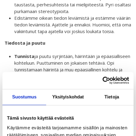
taustasta, perhesuhteista tai mielipiteestä. Pyri osaltasi
purkamaan stereotypioita.
Edistämme oikean tiedon leviämistä ja estämme väärän
tiedon leviämistä. Ajattele ja ennakoi. Huomioi, että oma
vakiintunut tapa ajatella voi joskus loukata toisia.
Tiedosta ja puutu
Tunnista
ja puutu syrjintään, häirintään ja epäasialliseen
kohteluun. Puuttuminen on jokaisen tehtävä. Opi
tunnistamaan häirintä ja muu epäasiallinen kohtelu ja
puutu siihen ottamalla asia puheeksi rauhallisesti
mahdollisuuksien mukaan jo tilanteessa.
Älä vähättele toisen kokemusta. Pyydä anteeksi, jos
olet itse loukannut tahallisesti tai tahattomasti muita.
Suostumus
Yksityiskohdat
Tietoja
Pyri myös tunnistamaan oma valta-asetelmasi
suhteessa muihin.
Tämä sivusto käyttää evästeitä
Käyttäydy asiallisesti ja edellytä sitä myös muilta.
Älä hyväksy kiusaamista, häirintää tai syrjintää, vaan
Käytämme evästeitä tarjoamamme sisällön ja mainosten
puutu ja/tai kerro siitä opettajalle.
räätälöimiseen, sosiaalisen median ominaisuuksien