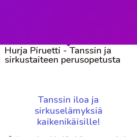
Hurja Piruetti - Tanssin ja
sirkustaiteen perusopetusta
Tanssin iloa ja
sirkuselämyksiä
kaikenikäisille!