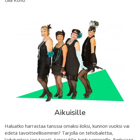
Ulla Koho.
Aikuisille
Haluatko harrastaa tanssia omaksi iloksi, kunnon vuoksi vai
edetä tavoitteellisemmin? Tarjolla on tehobalettia,
ladytunteja (eri tasot), tanssi 60+ tunti senioreille, funkyjazz