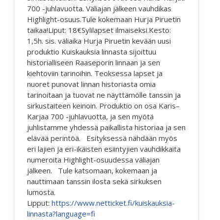
700 -juhlavuotta. Väliajan jälkeen vauhdikas
Highlight-osuus.Tule kokemaan Hurja Piruetin
taikaa!Liput: 18€Sylilapset ilmaiseksi.Kesto:
1,5h. sis. väliaika Hurja Piruetin kevään uusi
produktio Kuiskauksia linnasta sijoittuu
historialliseen Raaseporin linnaan ja sen
kiehtoviin tarinoihin. Teoksessa lapset ja
nuoret punovat linnan historiasta omia
tarinoitaan ja tuovat ne näyttämölle tanssin ja
sirkustaiteen keinoin. Produktio on osa Karis–
Karjaa 700 -juhlavuotta, ja sen myötä
juhlistamme yhdessä paikallista historiaa ja sen
elävää perintöä. Esityksessä nähdään myös
eri lajien ja eri-ikäisten esiintyjien vauhdikkaita
numeroita Highlight-osuudessa väliajan
jälkeen. Tule katsomaan, kokemaan ja
nauttimaan tanssin ilosta sekä sirkuksen
lumosta.
Lipput:
https://www.netticket.fi/kuiskauksia-
linnasta?language=fi