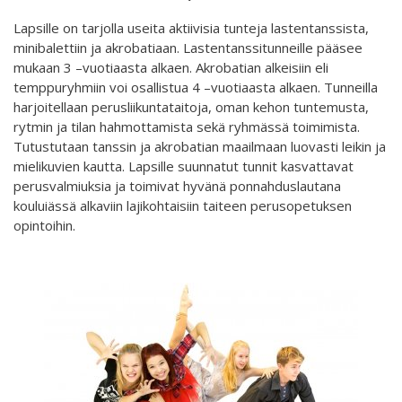
Lapsille on tarjolla useita aktiivisia tunteja lastentanssista,
minibalettiin ja akrobatiaan. Lastentanssitunneille pääsee
mukaan 3 –vuotiaasta alkaen. Akrobatian alkeisiin eli
temppuryhmiin voi osallistua 4 –vuotiaasta alkaen. Tunneilla
harjoitellaan perusliikuntataitoja, oman kehon tuntemusta,
rytmin ja tilan hahmottamista sekä ryhmässä toimimista.
Tutustutaan tanssin ja akrobatian maailmaan luovasti leikin ja
mielikuvien kautta. Lapsille suunnatut tunnit kasvattavat
perusvalmiuksia ja toimivat hyvänä ponnahduslautana
kouluiässä alkaviin lajikohtaisiin taiteen perusopetuksen
opintoihin.