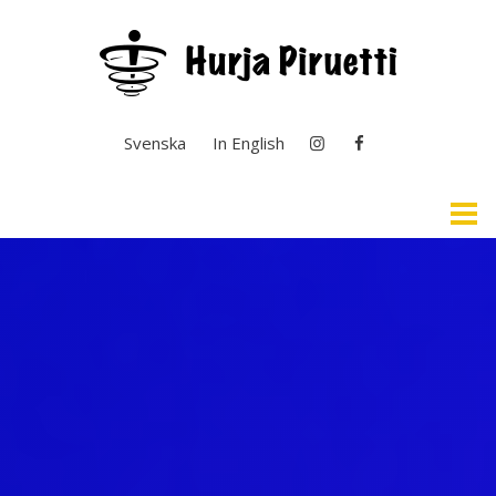
Valitse kieli
Svenska
In English
Etusivu
Selkosuomi & Kuvailutulkkaus
Ajankohtaista
Yleistä toiminnasta
Taiteen perusopetus