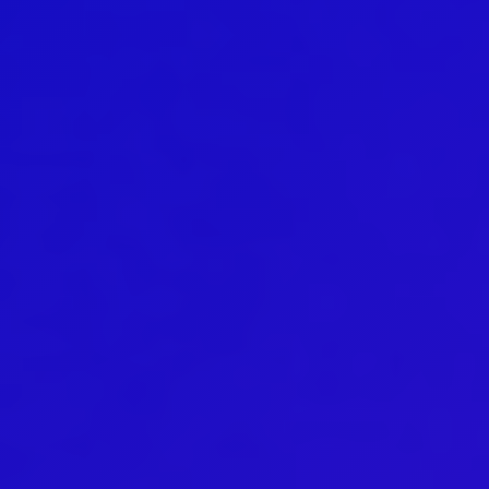
Interlaced 2020
Ilmastonmuutos voima 2020
Kuulethan ääneni, näethän minut... 2020
Taide kahdella kielellä 2018-2020
Downloading Future 2019
Australian Youth Dance Festival 2019
Sharing the same roots 2019
Danselfie 2017-2018
Access to art 2016-2018
Fenris 2014-2015
North-South 2011-2015
We move as we dance