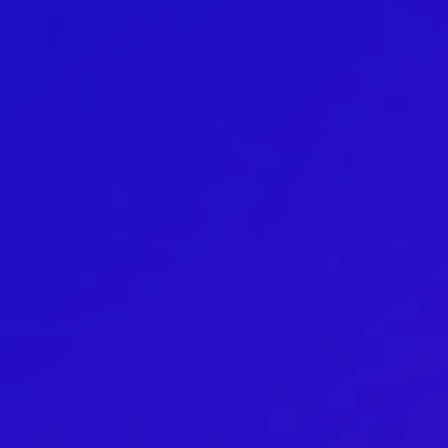
ABC´d
ABC'd?
Säännöt
Lataa video täältä
Teams
Supervisors
Suurlähettilään puhe