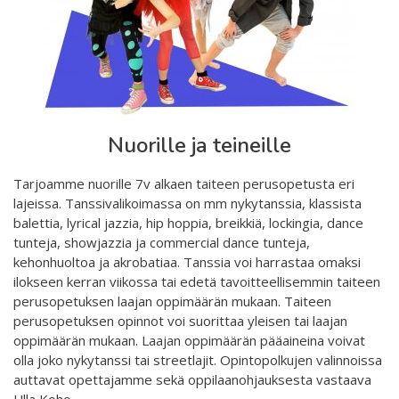
Nuorille ja teineille
Tarjoamme nuorille 7v alkaen taiteen perusopetusta eri
lajeissa. Tanssivalikoimassa on mm nykytanssia, klassista
balettia, lyrical jazzia, hip hoppia, breikkiä, lockingia, dance
tunteja, showjazzia ja commercial dance tunteja,
kehonhuoltoa ja akrobatiaa. Tanssia voi harrastaa omaksi
ilokseen kerran viikossa tai edetä tavoitteellisemmin taiteen
perusopetuksen laajan oppimäärän mukaan. Taiteen
perusopetuksen opinnot voi suorittaa yleisen tai laajan
oppimäärän mukaan. Laajan oppimäärän pääaineina voivat
olla joko nykytanssi tai streetlajit. Opintopolkujen valinnoissa
auttavat opettajamme sekä oppilaanohjauksesta vastaava