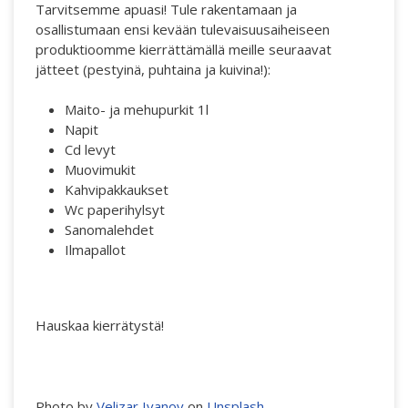
Tarvitsemme apuasi! Tule rakentamaan ja
osallistumaan ensi kevään tulevaisuusaiheiseen
produktioomme kierrättämällä meille seuraavat
jätteet (pestyinä, puhtaina ja kuivina!):
Maito- ja mehupurkit 1l
Napit
Cd levyt
Muovimukit
Kahvipakkaukset
Wc paperihylsyt
Sanomalehdet
Ilmapallot
Hauskaa kierrätystä!
Photo by
Velizar Ivanov
on
Unsplash