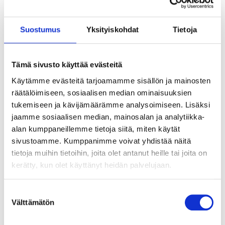
ensimmäiset infokirjeet. Mikäli et ole saanut
infokirjettä (tarkista myös roskapostilaatikkosi),
lähetä sähköpostia
Tämä sähköpostiosoite on
Suostumus
Yksityiskohdat
Tietoja
suojattu spamboteilta. Tarvitset JavaScript-tuen
nähdäksesi sen.
Tämä sivusto käyttää evästeitä
Käytämme evästeitä tarjoamamme sisällön ja mainosten
räätälöimiseen, sosiaalisen median ominaisuuksien
tukemiseen ja kävijämäärämme analysoimiseen. Lisäksi
jaamme sosiaalisen median, mainosalan ja analytiikka-
alan kumppaneillemme tietoja siitä, miten käytät
sivustoamme. Kumppanimme voivat yhdistää näitä
tietoja muihin tietoihin, joita olet antanut heille tai joita on
kerätty, kun olet käyttänyt heidän palvelujaan.
Suostumuksen
Välttämätön
valinta