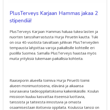
Interlaced 2020
PlusTerveys Karjaan Hammas jakaa 2
Ilmastonmuutos voima 2020
stipendiä!
Kuulethan ääneni, näethän minut... 2020
PlusTerveys Karjaan Hammas haluaa tukea lasten ja
Taide kahdella kielellä 2018-2020
nuorten tanssiharrastusta Hurja Piruetin kautta. Tuki
Downloading Future 2019
on osa 40-vuotista taivaltaan juhlivan PlusTerveyden
tempausta lahjoittaa varoja paikallisille kohteille eri
Australian Youth Dance Festival 2019
puolilla Suomea. Samalla PlusTerveys haastaa myös
muita yrityksiä tukemaan paikallisia kohteita.
Sharing the same roots 2019
Danselfie 2017-2018
Access to art 2016-2018
Raaseporin alueella toimiva Hurja Piruetti toimii
alueen monimuotoisena, elävänä ja aikaansa
Fenris 2014-2015
seuraavana taideoppilaitoksena kaikenikäisille. Koulun
missioon kuuluu kasvattaa itseensä luottavia,
North-South 2011-2015
tanssista ja taiteesta innostuvia ja omasta
osaamisestaan iloitsevia oppilaita. Koulussa tanssi on
We move as we dance