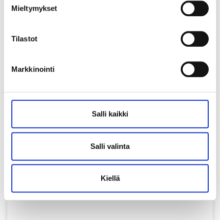
Mieltymykset
Season start 13.8.2018!
Tule mukaan! Hurja Piruetin syyskausi käynnistyy
Tilastot
maanantaina 13.8.2018 alkaen.
Ilmoittautua voi osoitteessa
Markkinointi
https://www.polkka.fi/hurjapiruetti
Käy tutustumassa kohdassa Opetus-Yleistä Usein
kysyttyihin kysymyksiin.
Salli kaikki
Jos et löydä vastausta, lähetä kysymys sähköpostitse
osoitteeseen
Tämä sähköpostiosoite on suojattu
Salli valinta
spamboteilta. Tarvitset JavaScript-tuen nähdäksesi
sen.
Kiellä