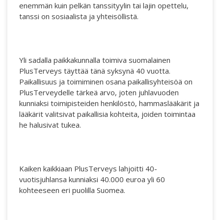
enemmän kuin pelkän tanssityylin tai lajin opettelu,
tanssi on sosiaalista ja yhteisöllistä.
ABC´d
ABC'd?
Säännöt
Yli sadalla paikkakunnalla toimiva suomalainen
PlusTerveys täyttää tänä syksynä 40 vuotta.
Lataa video täältä
Paikallisuus ja toimiminen osana paikallisyhteisöä on
PlusTerveydelle tärkeä arvo, joten juhlavuoden
Teams
kunniaksi toimipisteiden henkilöstö, hammaslääkärit ja
Supervisors
lääkärit valitsivat paikallisia kohteita, joiden toimintaa
he halusivat tukea.
Suurlähettilään puhe
Kaiken kaikkiaan PlusTerveys lahjoitti 40-
vuotisjuhlansa kunniaksi 40.000 euroa yli 60
kohteeseen eri puolilla Suomea.