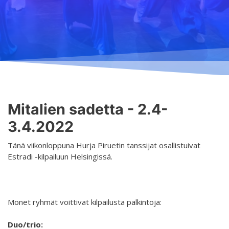
Opetus
Järjestyssäännöt
Yleistä
Aikataulu
Turvallisemman tilan periaatteet
Ilmoittautuminen
Salit
Saavutettava taideharrastus
Lajit
Koski
Palvelut
Tasot
Hurja Piruetin toimintavuosi
Hinnasto
Mitalien sadetta - 2.4-
Yhteystiedot
Yhdenvertaisuus- ja tasa-arvosuunnitelma
3.4.2022
Opettajat
Projektit
Tanssietiketti
Tänä viikonloppuna Hurja Piruetin tanssijat osallistuivat
Estradi -kilpailuun Helsingissä.
Kaikki projektit
D4EA - Dance fore Eco-Anxiety
Suomen Nuori Kultuuri lähettiläs nimitys
Monet ryhmät voittivat kilpailusta palkintoja:
DanceMe UP 2019-2022
Duo/trio: