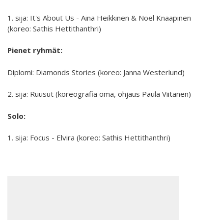
Interlaced 2020
1. sija: It's About Us - Aina Heikkinen & Noel Knaapinen
Ilmastonmuutos voima 2020
(koreo: Sathis Hettithanthri)
Kuulethan ääneni, näethän minut... 2020
Pienet ryhmät:
Taide kahdella kielellä 2018-2020
Diplomi: Diamonds Stories (koreo: Janna Westerlund)
Downloading Future 2019
2. sija: Ruusut (koreografia oma, ohjaus Paula Viitanen)
Australian Youth Dance Festival 2019
Solo:
Sharing the same roots 2019
1. sija: Focus - Elvira (koreo: Sathis Hettithanthri)
Danselfie 2017-2018
Access to art 2016-2018
Fenris 2014-2015
North-South 2011-2015
We move as we dance