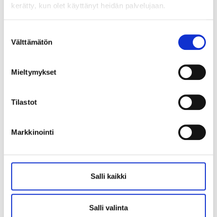
kerätty, kun olet käyttänyt heidän palvelujaan.
Suostumuksen
Välttämätön
valinta
Mieltymykset
Tilastot
Markkinointi
Salli kaikki
Salli valinta