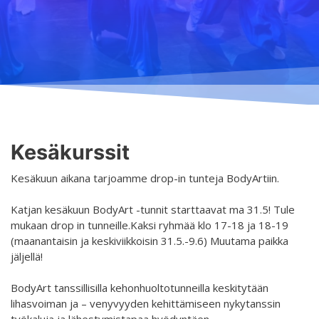
Opetus
Järjestyssäännöt
Yleistä
Aikataulu
Turvallisemman tilan periaatteet
Ilmoittautuminen
Salit
Saavutettava taideharrastus
Lajit
Koski
Palvelut
Tasot
Hurja Piruetin toimintavuosi
Hinnasto
Kesäkurssit
Yhteystiedot
Yhdenvertaisuus- ja tasa-arvosuunnitelma
Opettajat
Kesäkuun aikana tarjoamme drop-in tunteja BodyArtiin.
Projektit
Tanssietiketti
Katjan kesäkuun BodyArt -tunnit starttaavat ma 31.5! Tule
Kaikki projektit
mukaan drop in tunneille.Kaksi ryhmää klo 17-18 ja 18-19
(maanantaisin ja keskiviikkoisin 31.5.-9.6) Muutama paikka
D4EA - Dance fore Eco-Anxiety
jäljellä!
Suomen Nuori Kultuuri lähettiläs nimitys
BodyArt tanssillisilla kehonhuoltotunneilla keskitytään
DanceMe UP 2019-2022
lihasvoiman ja – venyvyyden kehittämiseen nykytanssin