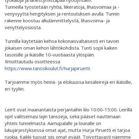
työkaluja ja lähestymistapaa hyödyntäen.
Interlaced 2020
Tunneilla työstetään ryhtiä, liikeratoja, lihasvoimaa ja -
venyvyyttä hengityksen ja rentoutuksen avulla. Tunnin
Ilmastonmuutos voima 2020
rakenne koostuu alkulämmittelystä, lihasvoima- ja
venyttelyosiosta.
Kuulethan ääneni, näethän minut... 2020
Taide kahdella kielellä 2018-2020
Tunnilla käytetään kehoa kokonaisvaltaisesti eri tavoin
jokaisen oman kehon lähtökohdista. Tunti sopii kaiken
Downloading Future 2019
tasoisille ja ikäisille 10-vuotiaasta ylöspäin.
Ilmoittautudu osoitteessa
Australian Youth Dance Festival 2019
https://www.tanssikoulut.fi/hurjapiruetti
Sharing the same roots 2019
Tarjoamme myös heinä- ja elokuussa kesäleirejä eri ikäisille,
eri tyyliin.
Danselfie 2017-2018
Access to art 2016-2018
Leirit ovat maanantaista perjantaihin klo 10:00-15:00. Leirillä
Fenris 2014-2015
opit valitsemasi lajin tansseja, sekä pääset nauttimaan
yhteis tunnelmasta. Aamupalalle ja lounalle on
North-South 2011-2015
lukujärjestyksessä omat ajat, mutta Hurja Piruetti ei tarjoa
ruokia. Kaikki tuovat siis omat eväät. Toivottavasti näemme
We move as we dance