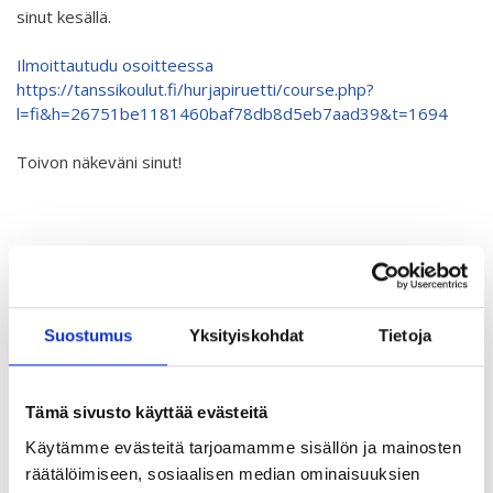
sinut kesällä.
ABC´d
Ilmoittautudu osoitteessa
ABC'd?
https://tanssikoulut.fi/hurjapiruetti/course.php?
l=fi&h=26751be1181460baf78db8d5eb7aad39&t=1694
Säännöt
Toivon näkeväni sinut!
Lataa video täältä
Teams
Supervisors
Suurlähettilään puhe
Suostumus
Yksityiskohdat
Tietoja
Tämä sivusto käyttää evästeitä
Käytämme evästeitä tarjoamamme sisällön ja mainosten
räätälöimiseen, sosiaalisen median ominaisuuksien