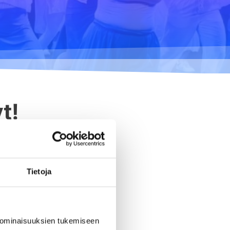
Ilmastonmuutos voima
2020
Kuulethan ääneni,
näethän minut... 2020
Taide kahdella kielellä
2018-2020
Downloading Future
t!
2019
Australian Youth Dance
Festival 2019
Sharing the same roots
2019
Tietoja
Danselfie 2017-2018
Access to art 2016-2018
 ominaisuuksien tukemiseen
Fenris 2014-2015