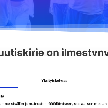
Hurja Piruetin
Tanssietiketti
toimintavuosi
Yhdenvertaisuus- ja
tasa-arvosuunnitelma
tiskirje on ilmestyny
Yksityiskohdat
itä
mme sisällön ja mainosten räätälöimiseen, sosiaalisen median