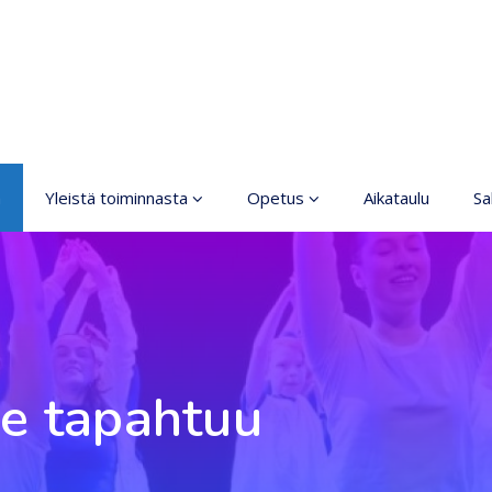
a
Yleistä toiminnasta
Opetus
Aikataulu
Sal
Taiteen perusopetus
Yleistä
Järjestyssäännöt
Ilmoittautuminen
Turvallisemman tilan
Lajit
periaatteet
Tasot
e tapahtuu
Saavutettava
taideharrastus
Hinnasto
Koski
Opettajat