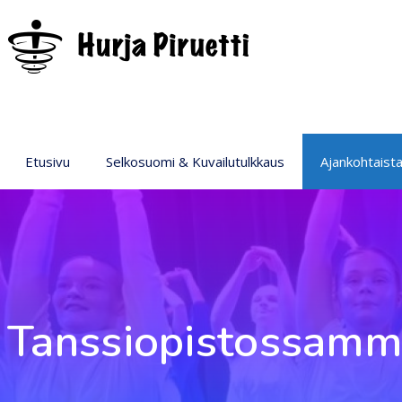
Etusivu
Selkosuomi & Kuvailutulkkaus
Ajankohtaist
Tanssiopistossamm