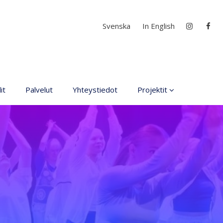
Valitse kieli
Svenska
In English
it
Palvelut
Yhteystiedot
Projektit
Kaikki projektit
D4EA - Dance fore Eco-
Anxiety
Suomen Nuori Kultuuri
lähettiläs nimitys
DanceMe UP 2019-2022
Interlaced 2020