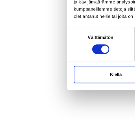
ja kävijämäärämme analysoim
kumppaneillemme tietoja siitä
olet antanut heille tai joita o
Suostumuksen
Välttämätön
valinta
Kiellä