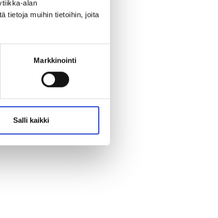
tiikka-alan
ietoja muihin tietoihin, joita
North-South 2011-2015
We move as we dance
ABC´d
Markkinointi
ABC'd?
Säännöt
Lataa video täältä
Salli kaikki
Teams
Supervisors
Suurlähettilään puhe