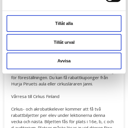
HP:s cirkuselever och Cirkus
Tillåt alla
Finlandias vårsamarbete
Tillåt urval
Hej Hurja Piruettis cirkuselever! Om du genomför en
allmän läroplan för cirkuskonst, det vill säga går
akrobatik- eller cirkuslektioner, åk på en cirkusresa till
Avvisa
Sirkus Finlandias föreställning lördagen den 9.4.
Cirkuseleverna på Hurja Piruetti får en rabattkupong
för föreställningen. Du kan få rabattkuponger från
Hurja Piruets aula eller cirkusläraren Janni.
Vårresa till Cirkus Finland
Cirkus- och akrobatikelever kommer att få två
rabattbiljetter per elev under lektionerna denna
vecka och nästa. Biljetten fås för plats i 16e, b, c och
d auditorium. Platser måste lösas in vid dörren före