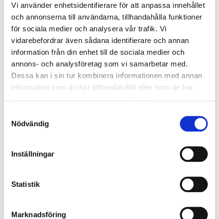
Vi använder enhetsidentifierare för att anpassa innehållet
och annonserna till användarna, tillhandahålla funktioner
för sociala medier och analysera vår trafik. Vi
vidarebefordrar även sådana identifierare och annan
information från din enhet till de sociala medier och
annons- och analysföretag som vi samarbetar med.
Grattis alla grupper och dansare.
Dessa kan i sin tur kombinera informationen med annan
information som du har tillhandahållit eller som de har
samlat in när du har använt deras tjänster.
Samtyckesval
Nödvändig
Inställningar
Statistik
Marknadsföring