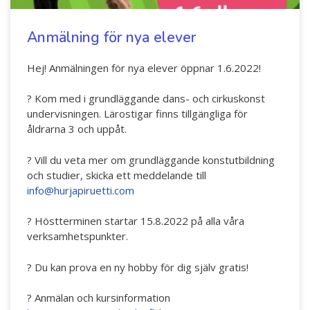
Hör min röst och se mig... - 2020
Anmälning för nya elever
Klimatförändrings kraft 2020
Konst på två språk 2018-2020
Hej! Anmälningen för nya elever öppnar 1.6.2022!
Sharing the same roots - 2019
?
Kom med i grundläggande dans- och cirkuskonst
undervisningen. Lärostigar finns tillgängliga för
Downloading Future - 2019
åldrarna 3 och uppåt.
Danselfie 2017-2018
?
Vill du veta mer om grundläggande konstutbildning
Tillgång till konst 2016-2018
och studier, skicka ett meddelande till
info@hurjapiruetti.com
North-South 2011-2015
?
Höstterminen startar 15.8.2022 på alla våra
Fenris 2014
verksamhetspunkter.
We move as we dance
?
Du kan prova en ny hobby för dig själv gratis!
Australian Youth Dance Festival 2019
?
Anmälan och kursinformation
ABC'd