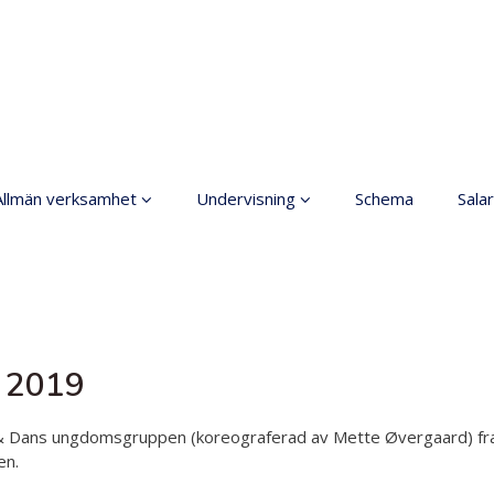
Allmän verksamhet
Undervisning
Schema
Salar
Grundläggande
Allmänt
konstundervisning
Anmälning
Ordningsregler
Terminsavgifter
rinciper för ett säkrare
l 2019
utrymme
Dansgrenar
Tillgänglig hobby inom
Olika nivåer
 Dans ungdomsgruppen (koreograferad av Mette Øvergaard) framfö
konst
en.
Lärarna
Koski