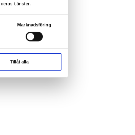
We move as we dance
deras tjänster.
Australian Youth Dance
Festival 2019
Marknadsföring
ABC'd
Tillåt alla