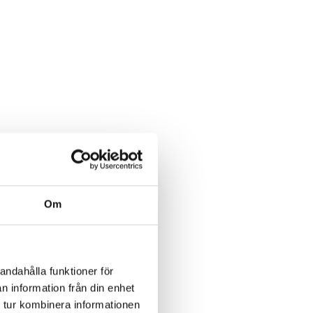
mig... - 2020
Klimatförändrings kraft
2020
Konst på två språk
2018-2020
Sharing the same roots
- 2019
Downloading Future -
2019
Danselfie 2017-2018
Om
Tillgång till konst 2016-
2018
North-South 2011-2015
andahålla funktioner för
n information från din enhet
Fenris 2014
 tur kombinera informationen