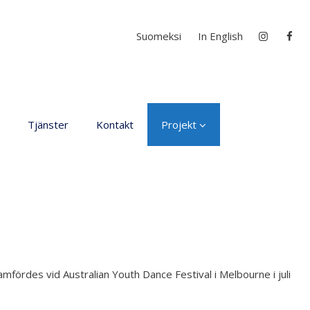
Välj ditt språk
Suomeksi
In English
Tjänster
Kontakt
Projekt
D4EA - Dance fore Eco-
Anxiety
Ung kulturambassadör
för Finland
DanceMe UP 2019-2022
Sri Lanka - kultur utbyte
rdes vid Australian Youth Dance Festival i Melbourne i juli
2020
Hör min röst och se