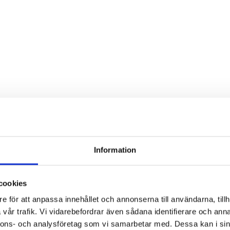
Dansetikett
urja Piruettis
verksamhetsår
Planen för jämställdhet
och likabehandling
Information
cookies
e för att anpassa innehållet och annonserna till användarna, tillh
vår trafik. Vi vidarebefordrar även sådana identifierare och anna
nnons- och analysföretag som vi samarbetar med. Dessa kan i sin