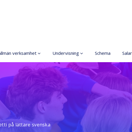
Allmän verksamhet
Undervisning
Schema
Salar
Grundläggande
Allmänt
konstundervisning
Anmälning
Ordningsregler
Terminsavgifter
rinciper för ett säkrare
utrymme
Dansgrenar
Tillgänglig hobby inom
Olika nivåer
konst
tti på lättare svenska
Lärarna
Koski