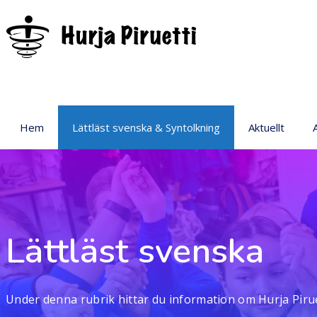
Hem
Lättläst svenska & Syntolkning
Aktuellt
P
Lättläst svenska
Under denna rubrik hittar du information om Hurja Pirue