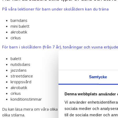
På våra lektioner för barn under skolåldern kan du träna
barndans
mini balett
akrobatik
cirkus
För barn i skolåldern (från 7 år), tonåringar och vuxna erbjude
balett
nutidsdans
jazzdans
streetdance
Samtycke
kroppsvård
akrobatik
cirkus
Denna webbplats använder 
konditionstimmar
Vi använder enhetsidentifierar
sociala medier och analysera 
Du kan läsa mera om våra olika stilar här:
https://www.hurjapiru
olika stilarna.
till de sociala medier och a