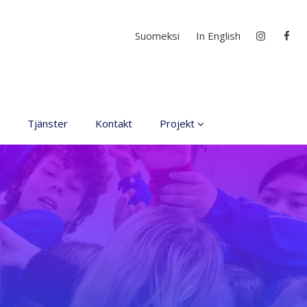
Välj ditt språk
Suomeksi
In English
Tjänster
Kontakt
Projekt
D4EA - Dance fore Eco-
Anxiety
Ung kulturambassadör
för Finland
DanceMe UP 2019-2022
Sri Lanka - kultur utbyte
2020
Hör min röst och se