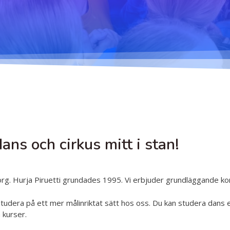
Dansetikett
urja Piruettis
verksamhetsår
Planen för jämställdhet
och likabehandling
ans och cirkus mitt i stan!
borg. Hurja Piruetti grundades 1995. Vi erbjuder grundläggande k
 studera på ett mer målinriktat sätt hos oss. Du kan studera dans e
 kurser.