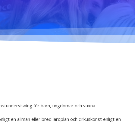
mig... - 2020
Klimatförändrings kraft
2020
Konst på två språk
2018-2020
Sharing the same roots
- 2019
Downloading Future -
2019
Danselfie 2017-2018
Tillgång till konst 2016-
2018
onstundervisning för barn, ungdomar och vuxna.
North-South 2011-2015
nligt en allmän eller bred läroplan och cirkuskonst enligt en
Fenris 2014