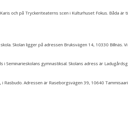
ris och på Tryckeriteaterns scen i Kulturhuset Fokus. Båda är tillgä
näs skola. Skolan ligger på adressen Bruksvägen 14, 10330 Billnäs. 
hålls i Seminarieskolans gymnastiksal. Skolans adress är Ladugår
on, i Rasbudo. Adressen är Raseborgsvägen 39, 10640 Tammisaari