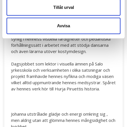
entusiast med ett brett utbud av konst och kultur, en
förespråkare för rättvisa och en viktig mentor för
Tillåt urval
institutets verksamhet under decennierna.
Avvisa
Bland oss var Johanna också en respekterad
lärarkollega och en konstnärssjäl. Kreativiteten var
synlig i henness visuella färdigheter och pedantiska
förhållningssätt i arbetet med att stödja dansarna
och även lärarna utöver kostymdesign.
Dagsjobbet som lektor i visuella ämnen på Salo
yrkesskola och verksamheten i olika satsningar och
projekt framhävde hennes nyfikna och modiga väsen
vilket alltid uppmuntrande hennes medsystrar. Spåret
av hennes verk hör till Hurja Piruettis historia.
Johanna utstrålade glädje och energi omkring sig ,
men aldrig utan att glömma hennes mångsidighet och
kvickhet.