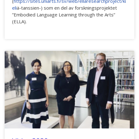
(
https://sites.uniarts.fi/sv/web/ellaresearchproject/ki
eli
ä-tanssien-) som en del av forskningsprojektet
”Embodied Language Learning through the Arts”
(ELLA).