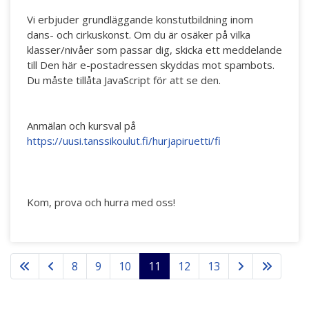
Vi erbjuder grundläggande konstutbildning inom
dans- och cirkuskonst. Om du är osäker på vilka
klasser/nivåer som passar dig, skicka ett meddelande
till
Den här e-postadressen skyddas mot spambots.
Du måste tillåta JavaScript för att se den.
Anmälan och kursval på
https://uusi.tanssikoulut.fi/hurjapiruetti/fi
Kom, prova och hurra med oss!
8
9
10
11
12
13