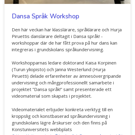
Hör min röst och se mig... - 2020
Dansa Språk Workshop
Klimatförändrings kraft 2020
Konst på två språk 2018-2020
Den här veckan har klasslärare, språklärare och Hurja
Piruettis danslärare deltagit i Dansa språk! -
Sharing the same roots - 2019
workshoppar där de har fått prova på hur dans kan
integreras i grundskolans språkundervisning.
Downloading Future - 2019
Workshopparnas ledare doktorand Kaisa Korpinen
Danselfie 2017-2018
(Turun yliopisto) och Janna Westerlund (Hurja
Tillgång till konst 2016-2018
Piruetti) delade erfarenheter av ämnesövergripande
undervisning och mångprofessionellt samarbete i
North-South 2011-2015
projektet ”Dansa språk!” samt presenterade ett
videomaterial som skapats i projektet.
Fenris 2014
Videomaterialet erbjuder konkreta verktyg till en
We move as we dance
kroppslig och konstbaserad språkundervisning i
Australian Youth Dance Festival 2019
grundskolans lägre årskurser och den finns på
Konstuniversitets webbplats
ABC'd