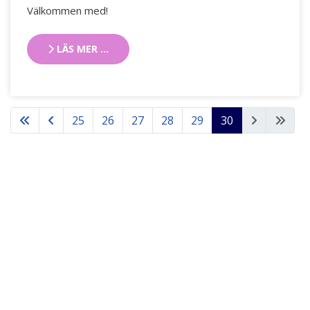
Välkommen med!
LÄS MER …
25
26
27
28
29
30