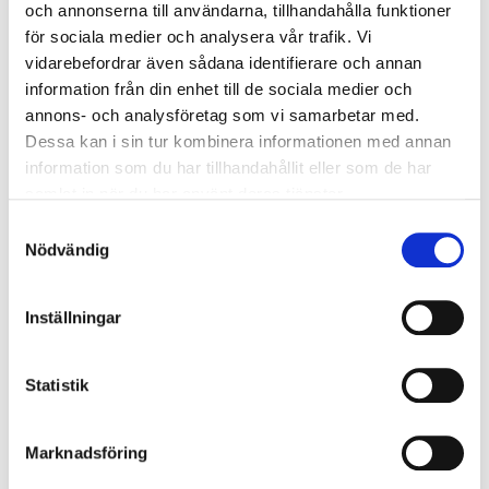
och annonserna till användarna, tillhandahålla funktioner
för sociala medier och analysera vår trafik. Vi
vidarebefordrar även sådana identifierare och annan
information från din enhet till de sociala medier och
annons- och analysföretag som vi samarbetar med.
Dessa kan i sin tur kombinera informationen med annan
information som du har tillhandahållit eller som de har
Vattnets Folk & Dancing Stars och
samlat in när du har använt deras tjänster.
F.U.T.U.R.E produktionkvälls DVD är
Samtyckesval
Nödvändig
färdiga
Vattnets Folk & Dancing Stars och F.U.T.U.R.E
Inställningar
produktionkvälls DVD är färdiga
Inspelningar finns från de följande föreställningar:
Statistik
LÄS MER …
Marknadsföring