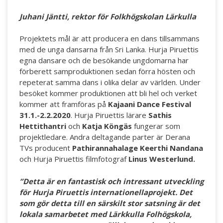
Juhani Jäntti
, rektor för Folkhögskolan Lärkulla
Projektets mål är att producera en dans tillsammans
med de unga dansarna från Sri Lanka. Hurja Piruettis
egna dansare och de besökande ungdomarna har
förberett samproduktionen sedan förra hösten och
repeterat samma dans i olika delar av världen. Under
besöket kommer produktionen att bli hel och verket
kommer att framföras på
Kajaani Dance Festival
31.1.-2.2.2020
. Hurja Piruettis lärare
Sathis
Hettithantri
och
Katja Köngäs
fungerar som
projektledare. Andra deltagande parter är Derana
TVs producent
Pathirannahalage Keerthi Nandana
och Hurja Piruettis filmfotograf
Linus Westerlund.
”Detta är en fantastisk och intressant utveckling
för Hurja Piruettis internationellaprojekt. Det
som gör detta till en särskilt stor satsning är det
lokala samarbetet med Lärkkulla Folhögskola,