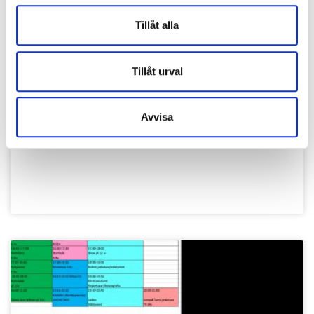
dansnummer och fri jam på teaterscenen.
Evanemanget har gratis inträde. Varaktighet ca 1
Tillåt alla
timme.
Det är inte möjligt att boka biljetter till
föreställningen i förväg.Första 200 ryms med.
Tillåt urval
Välkommen med!
Avvisa