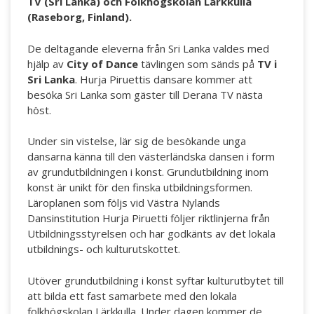
TV (Sri Lanka) och Folkhögskolan Lärkkulla
(Raseborg, Finland).
De deltagande eleverna från Sri Lanka valdes med
hjälp av
City of Dance
tävlingen som sänds på
TV i
Sri Lanka
. Hurja Piruettis dansare kommer att
besöka Sri Lanka som gäster till Derana TV nästa
höst.
Under sin vistelse, lär sig de besökande unga
dansarna känna till den västerländska dansen i form
av grundutbildningen i konst. Grundutbildning inom
konst är unikt för den finska utbildningsformen.
Läroplanen som följs vid Västra Nylands
Dansinstitution Hurja Piruetti följer riktlinjerna från
Utbildningsstyrelsen och har godkänts av det lokala
utbildnings- och kulturutskottet.
Utöver grundutbildning i konst syftar kulturutbytet till
att bilda ett fast samarbete med den lokala
folkhögskolan Lärkkulla. Under dagen kommer de