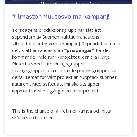
Hör min röst och se mig... - 2020
#Ilmastonmuutosvoima kampanj!
Klimatförändrings kraft 2020
Konst på två språk 2018-2020
Torsdagens produktionsgrupp har fått ett
stipendium av Suomen Kulttuurirahastons
Sharing the same roots - 2019
#ilmastonmuutosvoima kampanj. Stipendet kommer
delvis att användas som
*prispengar*
för det
Downloading Future - 2019
kommande "Mile run" -projektet, där alla Hurja
Piruettis specialutbildningsgrupper,
Danselfie 2017-2018
tävlingsgrupper och utförande projektgrupper kan
Tillgång till konst 2016-2018
delta. Temat för vårt projekt är "Upptäck skönhet i
naturen". Med syftet att minska utsläppen
North-South 2011-2015
uppmuntrar vi ett gång och konst projekt.
Fenris 2014
This is the chance of a lifetime! Kämpa och hitta
We move as we dance
skönheten i naturen!
Australian Youth Dance Festival 2019
ABC'd