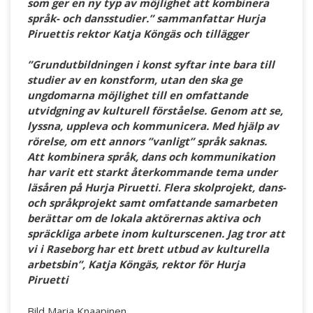
som ger en ny typ av möjlighet att kombinera
språk- och dansstudier.” sammanfattar Hurja
Piruettis rektor Katja Köngäs och tillägger
”Grundutbildningen i konst syftar inte bara till
studier av en konstform, utan den ska ge
ungdomarna möjlighet till en omfattande
utvidgning av kulturell förståelse. Genom att se,
lyssna, uppleva och kommunicera. Med hjälp av
rörelse, om ett annors ”vanligt” språk saknas.
Att kombinera språk, dans och kommunikation
har varit ett starkt återkommande tema under
läsåren på Hurja Piruetti. Flera skolprojekt, dans-
och språkprojekt samt omfattande samarbeten
berättar om de lokala aktörernas aktiva och
spräckliga arbete inom kulturscenen. Jag tror att
vi i Raseborg har ett brett utbud av kulturella
arbetsbin”, Katja Köngäs, rektor för Hurja
Piruetti
Bild Maria Knaapinen