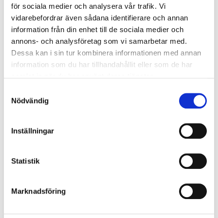
för sociala medier och analysera vår trafik. Vi
vidarebefordrar även sådana identifierare och annan
information från din enhet till de sociala medier och
annons- och analysföretag som vi samarbetar med.
Dessa kan i sin tur kombinera informationen med annan
information som du har tillhandahållit eller som de har
samlat in när du har använt deras tjänster.
Samtyckesval
Nödvändig
DanceJam show med gästartister på
söndag 1.3 (Tryckeriteatern i Karis)
Inställningar
DANS JAM 1.3 på Tryckeriteatern i Karis kl.17
Statistik
Kom med och upplev det glada och energiska
DanceJam-
evenemanget. DanceJam består av olika
uppträdande som bland annat
City of Dance-
Marknadsföring
program
dansare (från Sri Lanka), Afro-uppträdande
av
Edwin Mokayo
, dansares egna danser, större