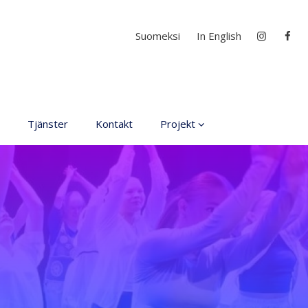
Välj ditt språk
Suomeksi
In English
Tjänster
Kontakt
Projekt
D4EA - Dance fore Eco-
Anxiety
Ung kulturambassadör
för Finland
DanceMe UP 2019-2022
Sri Lanka - kultur utbyte
2020
Hör min röst och se