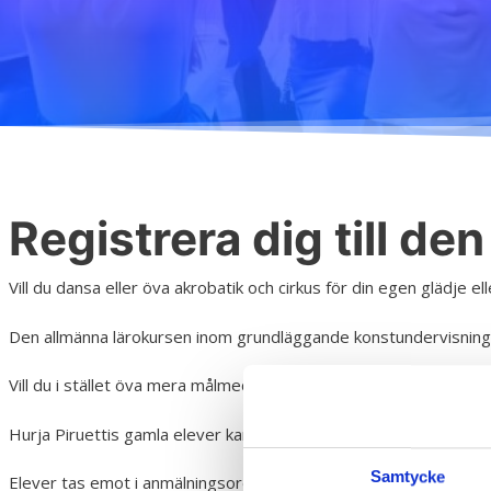
H
Registrera dig till d
Vill du dansa eller öva akrobatik och cirkus för din egen glädje el
Den allmänna lärokursen inom grundläggande konstundervisning är
Vill du i stället öva mera målmedvetet och ha fler danslektioner?
Hurja Piruettis gamla elever kan anmäla från och med 18.5.2020
Samtycke
Elever tas emot i anmälningsordning. Om du är osäkert om dina tim