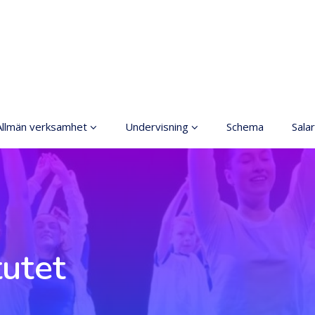
Allmän verksamhet
Undervisning
Schema
Salar
Grundläggande
Allmänt
konstundervisning
Anmälning
Ordningsregler
Terminsavgifter
rinciper för ett säkrare
utrymme
Dansgrenar
tutet
Tillgänglig hobby inom
Olika nivåer
konst
Lärarna
Koski