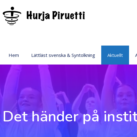
Hem
Lättläst svenska & Syntolkning
Aktuellt
P
Det händer på insti