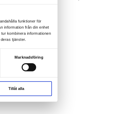
We move as we dance
Australian Youth Dance
Festival 2019
andahålla funktioner för
n information från din enhet
ABC'd
 tur kombinera informationen
deras tjänster.
Marknadsföring
Tillåt alla