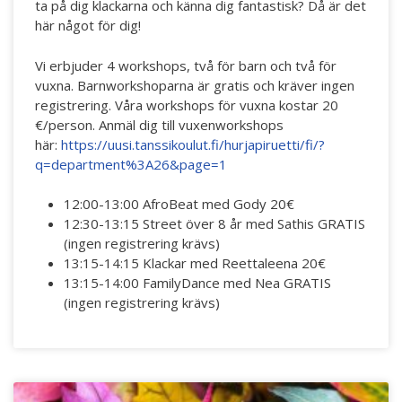
ta på dig klackarna och känna dig fantastisk? Då är det
här något för dig!
Vi erbjuder 4 workshops, två för barn och två för
vuxna. Barnworkshoparna är gratis och kräver ingen
registrering. Våra workshops för vuxna kostar 20
€/person. Anmäl dig till vuxenworkshops
här:
https://uusi.tanssikoulut.fi/hurjapiruetti/fi/?
q=department%3A26&page=1
12:00-13:00 AfroBeat med Gody 20€
12:30-13:15 Street över 8 år med Sathis GRATIS
(ingen registrering krävs)
13:15-14:15 Klackar med Reettaleena 20€
13:15-14:00 FamilyDance med Nea GRATIS
(ingen registrering krävs)