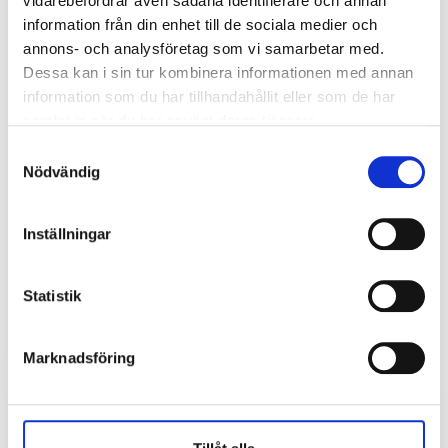
vidarebefordrar även sådana identifierare och annan
information från din enhet till de sociala medier och
annons- och analysföretag som vi samarbetar med.
Dessa kan i sin tur kombinera informationen med annan
information som du har tillhandahållit eller som de har
samlat in när du har använt deras tjänster.
Samtyckesval
Nödvändig
Välkommen!
Hurja Piruettis lärare hälsar eleverna välkomna till
Inställningar
den nya terminen 2024-2025! Vi är 5,6,7,8 redo för
nya äventyr inom dans och cirkuskonst. Kom och gör
Statistik
oss sällskap! 💙
Marknadsföring