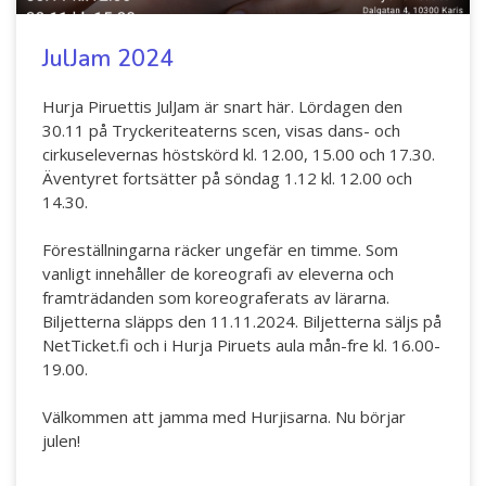
Hör min röst och se mig... - 2020
JulJam 2024
Klimatförändrings kraft 2020
Konst på två språk 2018-2020
Hurja Piruettis JulJam är snart här. Lördagen den
30.11 på Tryckeriteaterns scen, visas dans- och
Sharing the same roots - 2019
cirkuselevernas höstskörd kl. 12.00, 15.00 och 17.30.
Äventyret fortsätter på söndag 1.12 kl. 12.00 och
Downloading Future - 2019
14.30.
Danselfie 2017-2018
Föreställningarna räcker ungefär en timme. Som
Tillgång till konst 2016-2018
vanligt innehåller de koreografi av eleverna och
framträdanden som koreograferats av lärarna.
North-South 2011-2015
Biljetterna släpps den 11.11.2024. Biljetterna säljs på
NetTicket.fi och i Hurja Piruets aula mån-fre kl. 16.00-
Fenris 2014
19.00.
We move as we dance
Välkommen att jamma med Hurjisarna. Nu börjar
Australian Youth Dance Festival 2019
julen!
ABC'd