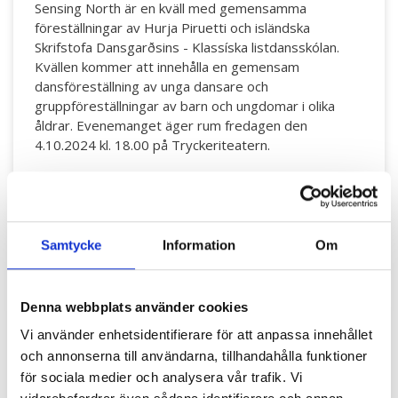
Sensing North är en kväll med gemensamma
föreställningar av Hurja Piruetti och isländska
Skrifstofa Dansgarðsins - Klassíska listdansskólan.
Kvällen kommer att innehålla en gemensam
dansföreställning av unga dansare och
gruppföreställningar av barn och ungdomar i olika
åldrar. Evenemanget äger rum fredagen den
4.10.2024 kl. 18.00 på Tryckeriteatern.
Föreställningens längd är ca 60 minuter utan paus.
Det är fri entré till föreställningen. Du är varmt
välkommen! 🪽
Samtycke
Information
Om
Denna webbplats använder cookies
Vi använder enhetsidentifierare för att anpassa innehållet
och annonserna till användarna, tillhandahålla funktioner
för sociala medier och analysera vår trafik. Vi