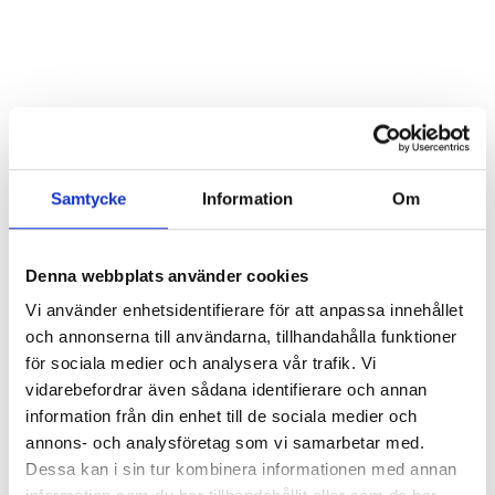
Hör min röst och se mig... - 2020
Klimatförändrings kraft 2020
Konst på två språk 2018-2020
Sharing the same roots - 2019
Downloading Future - 2019
Samtycke
Information
Om
Danselfie 2017-2018
Tillgång till konst 2016-2018
Denna webbplats använder cookies
Vi använder enhetsidentifierare för att anpassa innehållet
North-South 2011-2015
och annonserna till användarna, tillhandahålla funktioner
Fenris 2014
för sociala medier och analysera vår trafik. Vi
vidarebefordrar även sådana identifierare och annan
We move as we dance
information från din enhet till de sociala medier och
annons- och analysföretag som vi samarbetar med.
Australian Youth Dance Festival 2019
Dessa kan i sin tur kombinera informationen med annan
ABC'd