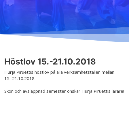
Undervisning
Ordningsregler
Allmänt
Schema
Principer för ett säkrare utrymme
Anmälning
Salar
Tillgänglig hobby inom konst
Terminsavgifter
Koski
Tjänster
Dansgrenar
Hurja Piruettis verksamhetsår
Olika nivåer
Höstlov 15.-21.10.2018
Kontakt
Planen för jämställdhet och likabehandling
Lärarna
Hurja Piruettis höstlov på alla verksamhetställen mellan
Projekt
15.-21.10.2018.
Dansetikett
D4EA - Dance fore Eco-Anxiety
Skön och avslappnad semester önskar Hurja Piruettis lärare!
Ung kulturambassadör för Finland
DanceMe UP 2019-2022
Sri Lanka - kultur utbyte 2020