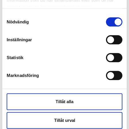
information som du har tillhandahållit eller som de har
samlat in när du har använt deras tjänster.
Samtyckesval
Nödvändig
Inställningar
Statistik
Marknadsföring
Tillåt alla
Tillåt urval