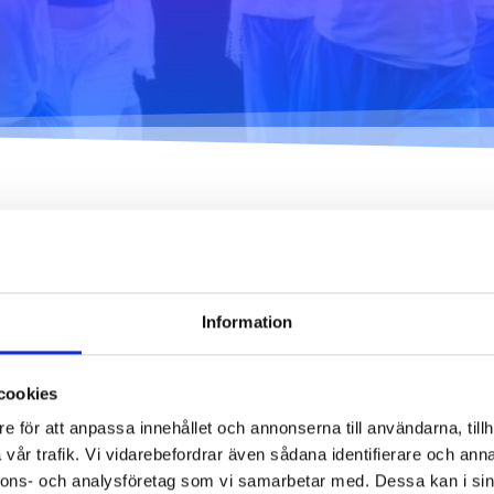
Dansetikett
urja Piruettis
verksamhetsår
Planen för jämställdhet
och likabehandling
ev är på väg!
Information
lt mellan 21.5.-4.8.2019 via
https://www.polkka.fi/hurjapiruetti
.
dressen skyddas mot spambots. Du måste tillåta JavaScript för a
cookies
e för att anpassa innehållet och annonserna till användarna, tillh
vår trafik. Vi vidarebefordrar även sådana identifierare och anna
nnons- och analysföretag som vi samarbetar med. Dessa kan i sin