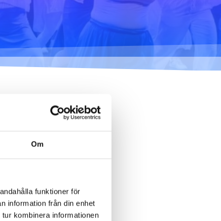
mig... - 2020
Klimatförändrings kraft
2020
Konst på två språk
2018-2020
Sharing the same roots
- 2019
Downloading Future -
2019
Danselfie 2017-2018
Om
Tillgång till konst 2016-
tt se den.
Kolla också skräppost.
2018
North-South 2011-2015
andahålla funktioner för
n information från din enhet
Fenris 2014
 tur kombinera informationen