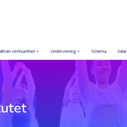
Allmän verksamhet
Undervisning
Schema
Salar
Grundläggande
Allmänt
konstundervisning
Anmälning
Ordningsregler
Terminsavgifter
rinciper för ett säkrare
utrymme
Dansgrenar
tutet
Tillgänglig hobby inom
Olika nivåer
konst
Lärarna
Koski