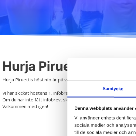
H
Hurja Piruettis höstbr
Hurja Piruettis höstinfo är på väg!
Samtycke
Vi har skickat höstens 1. infobrev via epost åt alla som har anmä
Om du har inte fått infobrev, skicka din epost till
Den här e-posta
Välkommen med igen!
Denna webbplats använder 
Vi använder enhetsidentifierar
sociala medier och analysera 
till de sociala medier och a