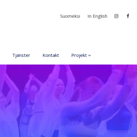
Välj ditt språk
Suomeksi
In English
Tjänster
Kontakt
Projekt
D4EA - Dance fore Eco-
Anxiety
Ung kulturambassadör
för Finland
DanceMe UP 2019-2022
Sri Lanka - kultur utbyte
2020
Hör min röst och se