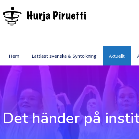
Hem
Lättläst svenska & Syntolkning
Aktuellt
P
Det händer på insti