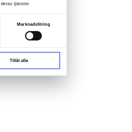
We move as we dance
deras tjänster.
Australian Youth Dance
Festival 2019
Marknadsföring
ABC'd
Tillåt alla