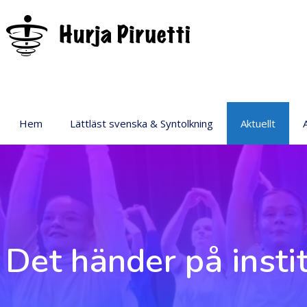
Hem
Lättläst svenska & Syntolkning
Aktuellt
P
Det händer på insti