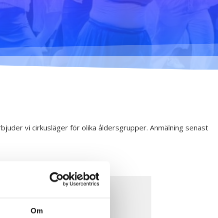
mig... - 2020
Klimatförändrings kraft
2020
Konst på två språk
2018-2020
Sharing the same roots
- 2019
Downloading Future -
2019
rbjuder vi cirkusläger för olika åldersgrupper. Anmälning senast
Danselfie 2017-2018
Tillgång till konst 2016-
2018
North-South 2011-2015
Fenris 2014
Om