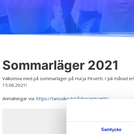
H
Sommarläger 2021
Välkomna med på sommarläger på Hurja Piruetti. I Juli månad erbju
15.06.2021!
Anmälningar via:
https://tanssikoulut.fi/hurjapiruetti/
Samtycke