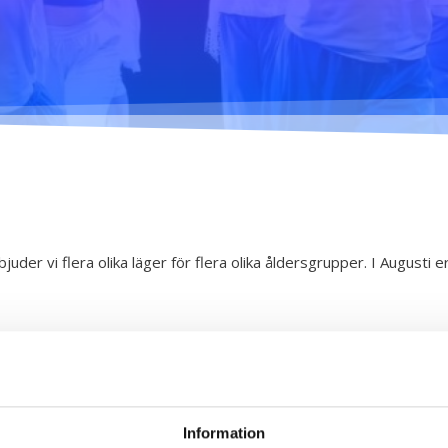
Dansetikett
urja Piruettis
verksamhetsår
Planen för jämställdhet
och likabehandling
der vi flera olika läger för flera olika åldersgrupper. I Augusti e
Information