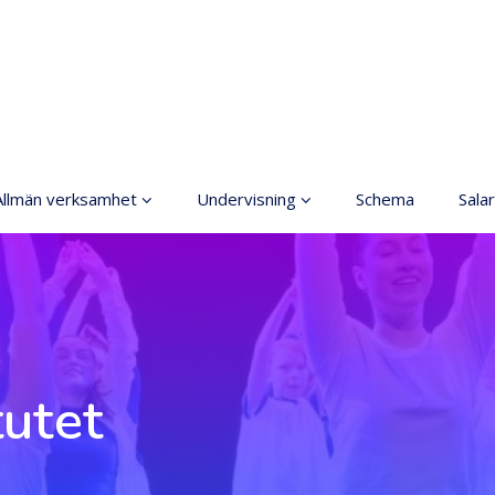
Allmän verksamhet
Undervisning
Schema
Salar
Grundläggande
Allmänt
konstundervisning
Anmälning
Ordningsregler
Terminsavgifter
rinciper för ett säkrare
utrymme
Dansgrenar
tutet
Tillgänglig hobby inom
Olika nivåer
konst
Lärarna
Koski