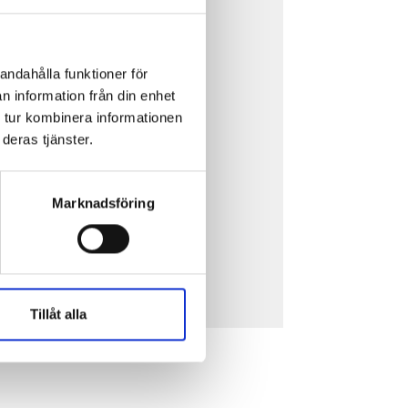
We move as we dance
Australian Youth Dance
Festival 2019
andahålla funktioner för
n information från din enhet
ABC'd
 tur kombinera informationen
deras tjänster.
Marknadsföring
Tillåt alla