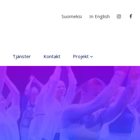
Välj ditt språk
Suomeksi
In English
Tjänster
Kontakt
Projekt
D4EA - Dance fore Eco-
Anxiety
Ung kulturambassadör
för Finland
DanceMe UP 2019-2022
Sri Lanka - kultur utbyte
2020
Hör min röst och se