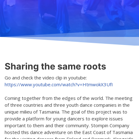
Undervisning
Ordningsregler
Allmänt
Schema
Principer för ett säkrare utrymme
Anmälning
Salar
Tillgänglig hobby inom konst
Terminsavgifter
Koski
Tjänster
Dansgrenar
Hurja Piruettis verksamhetsår
Olika nivåer
Sharing the same roots
Kontakt
Planen för jämställdhet och likabehandling
Lärarna
Go and check the video clip in youtube:
Projekt
https://www.youtube.com/watch?v=HtmwokX3UfI
Dansetikett
D4EA - Dance fore Eco-Anxiety
Coming together from the edges of the world. The meeting
of three countries and three youth dance companies in the
Ung kulturambassadör för Finland
unique milieu of Tasmania. The goal of this project was to
provide a platform for young dancers to explore issues
DanceMe UP 2019-2022
important to them and their community. Stompin Company
Sri Lanka - kultur utbyte 2020
hosted this dance adventure on the East Coast of Tasmania