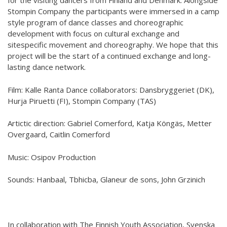
for the visiting dancers from Finland and Denmark. Alongside
Hör min röst och se mig... - 2020
Stompin Company the participants were immersed in a camp
style program of dance classes and choreographic
Klimatförändrings kraft 2020
development with focus on cultural exchange and
sitespecific movement and choreography. We hope that this
Konst på två språk 2018-2020
project will be the start of a continued exchange and long-
Sharing the same roots - 2019
lasting dance network.
Downloading Future - 2019
Film: Kalle Ranta Dance collaborators: Dansbryggeriet (DK),
Hurja Piruetti (FI), Stompin Company (TAS)
Danselfie 2017-2018
Artictic direction: Gabriel Comerford, Katja Köngäs, Metter
Tillgång till konst 2016-2018
Overgaard, Caitlin Comerford
North-South 2011-2015
Music: Osipov Production
Fenris 2014
Sounds: Hanbaal, Tbhicba, Glaneur de sons, John Grzinich
We move as we dance
Australian Youth Dance Festival 2019
In collaboration with The Finnish Youth Association, Svenska
ABC'd