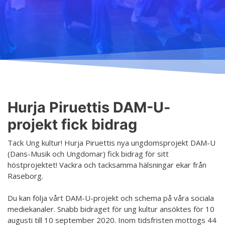
Undervisning
Ordningsregler
Allmänt
Schema
Principer för ett säkrare utrymme
Anmälning
Salar
Tillgänglig hobby inom konst
Terminsavgifter
Koski
Tjänster
Dansgrenar
Hurja Piruettis verksamhetsår
Olika nivåer
Hurja Piruettis DAM-U-
Kontakt
Planen för jämställdhet och likabehandling
projekt fick bidrag
Lärarna
Projekt
Dansetikett
Tack Ung kultur! Hurja Piruettis nya ungdomsprojekt DAM-U
(Dans-Musik och Ungdomar) fick bidrag för sitt
D4EA - Dance fore Eco-Anxiety
höstprojektet! Vackra och tacksamma hälsningar ekar från
Ung kulturambassadör för Finland
Raseborg.
DanceMe UP 2019-2022
Du kan följa vårt DAM-U-projekt och schema på våra sociala
mediekanaler. Snabb bidraget för ung kultur ansöktes för 10
Sri Lanka - kultur utbyte 2020
augusti till 10 september 2020. Inom tidsfristen mottogs 44