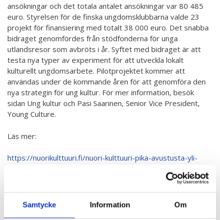
ansökningar och det totala antalet ansökningar var 80 485
Hör min röst och se mig... - 2020
euro. Styrelsen för de finska ungdomsklubbarna valde 23
Klimatförändrings kraft 2020
projekt för finansiering med totalt 38 000 euro. Det snabba
bidraget genomfördes från stödfonderna för unga
Konst på två språk 2018-2020
utlandsresor som avbröts i år. Syftet med bidraget är att
testa nya typer av experiment för att utveckla lokalt
Sharing the same roots - 2019
kulturellt ungdomsarbete. Pilotprojektet kommer att
användas under de kommande åren för att genomföra den
Downloading Future - 2019
nya strategin för ung kultur. För mer information, besök
Danselfie 2017-2018
sidan Ung kultur och Pasi Saarinen, Senior Vice President,
Young Culture.
Tillgång till konst 2016-2018
Läs mer:
North-South 2011-2015
https://nuorikulttuuri.fi/nuori-kulttuuri-pika-avustusta-yli-
Fenris 2014
kahdellekymmenelle-hankkeelle/
We move as we dance
Australian Youth Dance Festival 2019
Samtycke
Information
Om
ABC'd