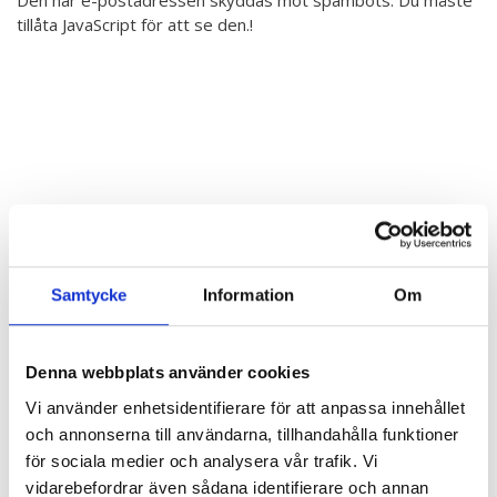
Hör min röst och se mig... - 2020
tillåta JavaScript för att se den.
!
Klimatförändrings kraft 2020
Konst på två språk 2018-2020
Sharing the same roots - 2019
Downloading Future - 2019
Danselfie 2017-2018
Tillgång till konst 2016-2018
Samtycke
Information
Om
North-South 2011-2015
Fenris 2014
Denna webbplats använder cookies
We move as we dance
Vi använder enhetsidentifierare för att anpassa innehållet
och annonserna till användarna, tillhandahålla funktioner
Australian Youth Dance Festival 2019
för sociala medier och analysera vår trafik. Vi
vidarebefordrar även sådana identifierare och annan
ABC'd