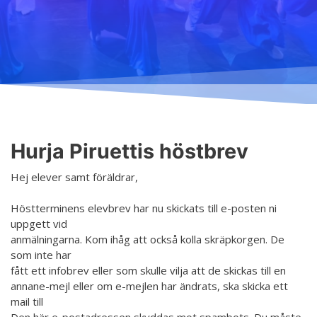
Undervisning
Ordningsregler
Allmänt
Schema
Principer för ett säkrare utrymme
Anmälning
Salar
Tillgänglig hobby inom konst
Terminsavgifter
Koski
Tjänster
Dansgrenar
Hurja Piruettis verksamhetsår
Olika nivåer
Hurja Piruettis höstbrev
Kontakt
Planen för jämställdhet och likabehandling
Lärarna
Hej elever samt föräldrar,
Projekt
Dansetikett
Höstterminens elevbrev har nu skickats till e-posten ni
D4EA - Dance fore Eco-Anxiety
uppgett vid
anmälningarna. Kom ihåg att också kolla skräpkorgen. De
Ung kulturambassadör för Finland
som inte har
fått ett infobrev eller som skulle vilja att de skickas till en
DanceMe UP 2019-2022
annane-mejl eller om e-mejlen har ändrats, ska skicka ett
Sri Lanka - kultur utbyte 2020
mail till
Den här e-postadressen skyddas mot spambots. Du måste