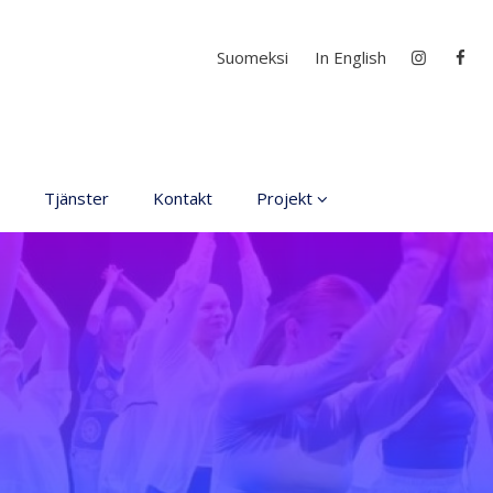
Välj ditt språk
Suomeksi
In English
Tjänster
Kontakt
Projekt
D4EA - Dance fore Eco-
Anxiety
Ung kulturambassadör
för Finland
DanceMe UP 2019-2022
Sri Lanka - kultur utbyte
2020
Hör min röst och se