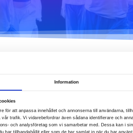
Dansetikett
urja Piruettis
verksamhetsår
Planen för jämställdhet
och likabehandling
at!
Information
cka firar vi höstlov (12.-18.10.2020) och har inte danslektioner.
cookies
om
e för att anpassa innehållet och annonserna till användarna, tillh
vår trafik. Vi vidarebefordrar även sådana identifierare och anna
nnons- och analysföretag som vi samarbetar med. Dessa kan i sin
har tillhandahållit eller som de har samlat in när du har använt 