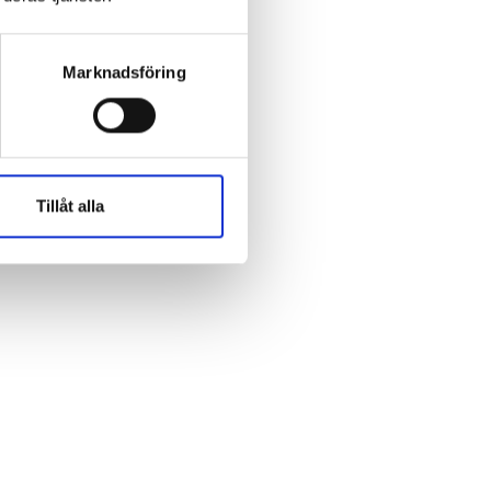
We move as we dance
Australian Youth Dance
Marknadsföring
Festival 2019
ABC'd
Tillåt alla