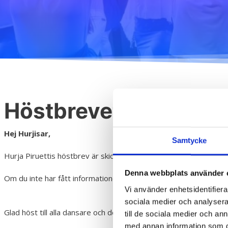
H
Höstbrevet är utskick
Hej Hurjisar,
Samtycke
Hurja Piruettis höstbrev är skickat till din givna e-mail. Nästa ve
Denna webbplats använder 
Om du inte har fått informationen kontakta
info@hurjapiruetti.c
Vi använder enhetsidentifierar
sociala medier och analysera 
Glad höst till alla dansare och deras familjer!
till de sociala medier och a
med annan information som du 