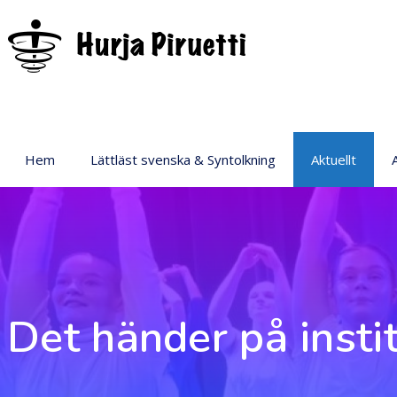
Hem
Lättläst svenska & Syntolkning
Aktuellt
P
Det händer på insti