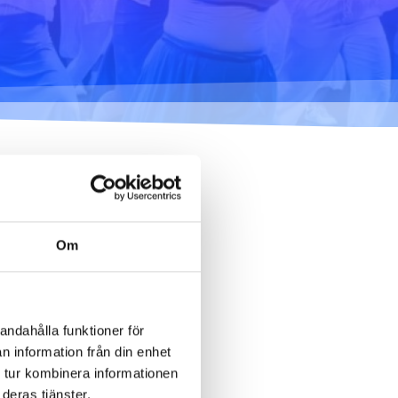
mig... - 2020
Klimatförändrings kraft
2020
Konst på två språk
2018-2020
Sharing the same roots
- 2019
Downloading Future -
2019
Om
Danselfie 2017-2018
Tillgång till konst 2016-
2018
andahålla funktioner för
North-South 2011-2015
n information från din enhet
 tur kombinera informationen
Fenris 2014
deras tjänster.