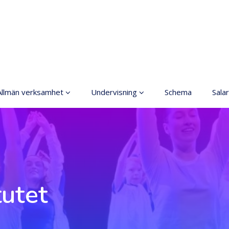
Allmän verksamhet
Undervisning
Schema
Salar
Grundläggande
Allmänt
konstundervisning
Anmälning
Ordningsregler
Terminsavgifter
rinciper för ett säkrare
utrymme
Dansgrenar
tutet
Tillgänglig hobby inom
Olika nivåer
konst
Lärarna
Koski