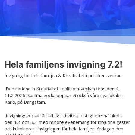
Undervisning
Ordningsregler
Allmänt
Schema
Principer för ett säkrare utrymme
Anmälning
Salar
Tillgänglig hobby inom konst
Terminsavgifter
Koski
Tjänster
Dansgrenar
Hurja Piruettis verksamhetsår
Olika nivåer
Hela familjens invigning 7.2!
Kontakt
Planen för jämställdhet och likabehandling
Lärarna
Invigning för hela familjen & Kreativitet i politiken-veckan
Projekt
Dansetikett
Den nationella Kreativitet i politiken-veckan firas den 4–
D4EA - Dance fore Eco-Anxiety
11.2.2026. Samma vecka öppnar vi också våra nya lokaler i
Karis, på Bangatam.
Ung kulturambassadör för Finland
Invigningsveckan är full av aktivitet: festligheterna inleds
DanceMe UP 2019-2022
den 4.2. och 6.2. med mindre evenemang för inbjudna gäster
Sri Lanka - kultur utbyte 2020
och kulminerar i invigningen för hela familjen lördagen den