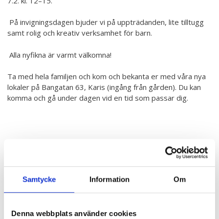
7.2. kl. 12–15.
Hör min röst och se mig... - 2020
På invigningsdagen bjuder vi på uppträdanden, lite tilltugg
Klimatförändrings kraft 2020
samt rolig och kreativ verksamhet för barn.
Konst på två språk 2018-2020
Alla nyfikna är varmt välkomna!
Sharing the same roots - 2019
Ta med hela familjen och kom och bekanta er med våra nya
Downloading Future - 2019
lokaler på Bangatan 63, Karis (ingång från gården). Du kan
komma och gå under dagen vid en tid som passar dig.
Danselfie 2017-2018
Tillgång till konst 2016-2018
North-South 2011-2015
Fenris 2014
We move as we dance
Samtycke
Information
Om
Australian Youth Dance Festival 2019
Denna webbplats använder cookies
ABC'd